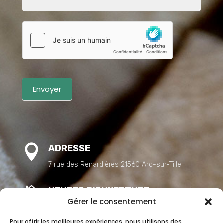
Envoyer

ADRESSE
7 rue des Renardières 21560 Arc-sur-Tille

HEURES D'OUVERTURE
Gérer le consentement
L-J : 7h-12h / 13h-18h V : 7h-12h
Pour offrir les meilleures expériences, nous utilisons des